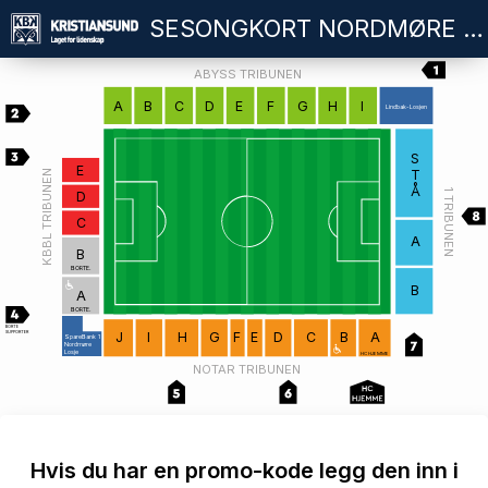
SESONGKORT NORDMØRE STADION 2026
ABYSS TRIBUNEN
A
B
C
D
E
F
G
H
I
Lindbak-Losjen
S
E
T
KBBL TRIBUNEN
Å
1 TRIBUNEN
D
C
A
B
BORTE.
B
A
BORTE.
BORTE
SUPPORTER
J
I
H
G
F
E
D
C
B
A
SpareBank 1
Nordmøre
Losje
HC HJEMME
NOTAR TRIBUNEN
Hvis du har en promo-kode legg den inn i