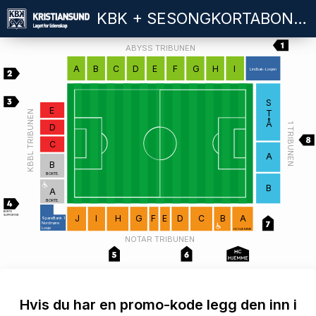
KBK + SESONGKORTABONNEMENT
ABYSS TRIBUNEN
A
B
C
D
E
F
G
H
I
Lindbak-Losjen
S
E
T
KBBL TRIBUNEN
Å
1 TRIBUNEN
D
C
A
B
BORTE.
B
A
BORTE.
BORTE
SUPPORTER
J
I
H
G
F
E
D
C
B
A
SpareBank 1
Nordmøre
Losje
HC HJEMME
NOTAR TRIBUNEN
Hvis du har en promo-kode legg den inn i