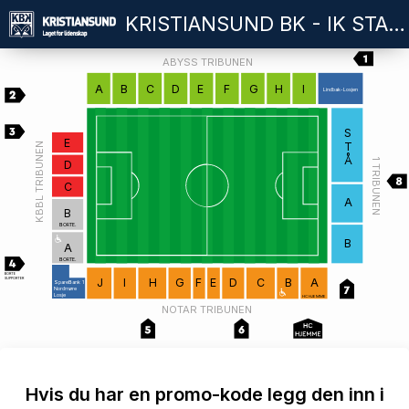
KRISTIANSUND BK - IK START
ABYSS TRIBUNEN
A
B
C
D
E
F
G
H
I
Lindbak-Losjen
S
E
T
KBBL TRIBUNEN
Å
1 TRIBUNEN
D
C
A
B
BORTE.
B
A
BORTE.
BORTE
SUPPORTER
J
I
H
G
F
E
D
C
B
A
SpareBank 1
Nordmøre
Losje
HC HJEMME
NOTAR TRIBUNEN
Hvis du har en promo-kode legg den inn i