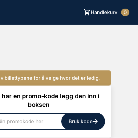
Handlekurv
0
av billettypene for å velge hvor det er ledig.
 har en promo-kode legg den inn i
boksen
Bruk kode