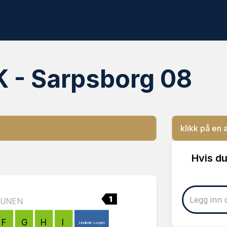
K - Sarpsborg 08
klikk på en 
Hvis du
BUNEN
F
G
H
I
Lindbak-Losjen