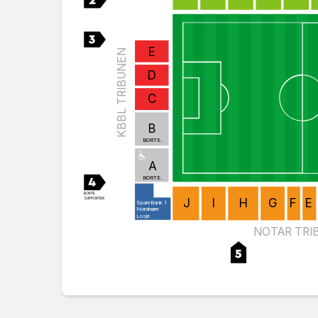
E
KBBL TRIBUNEN
D
C
B
BORTE.
A
BORTE.
BORTE
J
I
H
G
F
E
SUPPORTER
SpareBank 1
Nordmøre
Losje
NOTAR TRI