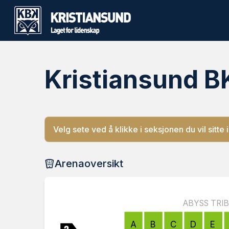
Kristiansund B
Velg sete ved å klikke i seksjonen du vil sitte i
Arenaoversikt
ABYSS TRI
A
B
C
D
E