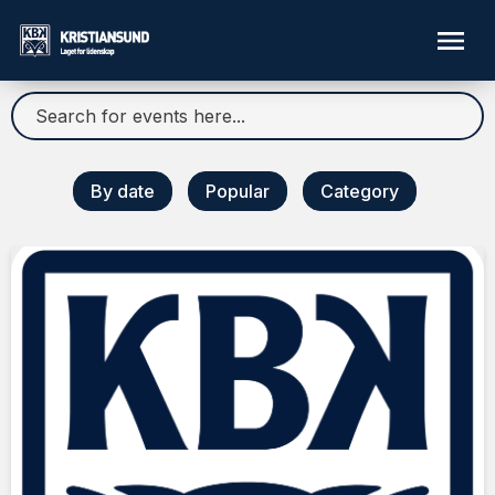
By date
Popular
Category